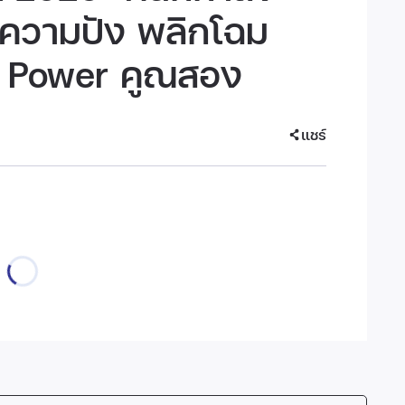
ความปัง พลิกโฉม
 Power คูณสอง
แชร์