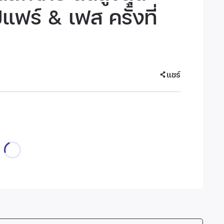
ฟร์ & เฟส ครั้งที่
แชร์