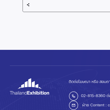
ติดต่อโฆษณา หรือ สอบถา
02-815-8360
ต่
ฝ่าย Content :
c