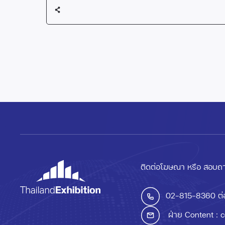
ติดต่อโฆษณา หรือ สอบถา
02-815-8360
ต่
ฝ่าย Content :
c