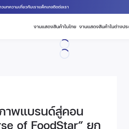
่าว
บทความ
เกี่ยวกับเรา
แพ็กเกจ
ติดต่อเรา
งานแสดงสินค้าในไทย
งานแสดงสินค้าในต่างปร
นภาพแบรนด์สู่คอน
erse of FoodStar” ยก