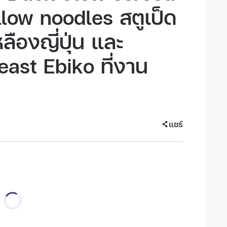
ellow noodles สตูเป็ด
ลืองญี่ปุ่น และ
ast Ebiko ที่งาน
แชร์