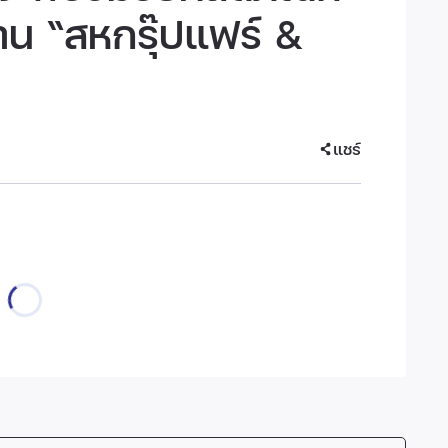
งาน “สหกรุ๊ปแฟร์ &
แชร์