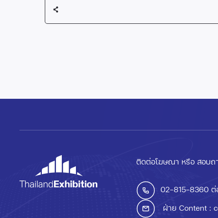
ติดต่อโฆษณา หรือ สอบถา
02-815-8360
ต่
ฝ่าย Content :
c