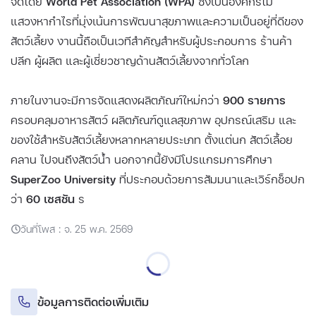
จัดโดย
World Pet Association (WPA)
ซึ่งเป็นองค์กรไม่
แสวงหากำไรที่มุ่งเน้นการพัฒนาสุขภาพและความเป็นอยู่ที่ดีของ
สัตว์เลี้ยง งานนี้ถือเป็นเวทีสำคัญสำหรับผู้ประกอบการ ร้านค้า
ปลีก ผู้ผลิต และผู้เชี่ยวชาญด้านสัตว์เลี้ยงจากทั่วโลก
ภายในงานจะมีการจัดแสดงผลิตภัณฑ์ใหม่กว่า
900 รายการ
ครอบคลุมอาหารสัตว์ ผลิตภัณฑ์ดูแลสุขภาพ อุปกรณ์เสริม และ
ของใช้สำหรับสัตว์เลี้ยงหลากหลายประเภท ตั้งแต่นก สัตว์เลื้อย
คลาน ไปจนถึงสัตว์น้ำ นอกจากนี้ยังมีโปรแกรมการศึกษา
SuperZoo University
ที่ประกอบด้วยการสัมมนาและเวิร์กช็อปก
ว่า
60 เซสชัน
ร
วันที่โพส : จ. 25 พ.ค. 2569
ข้อมูลการติดต่อเพิ่มเติม