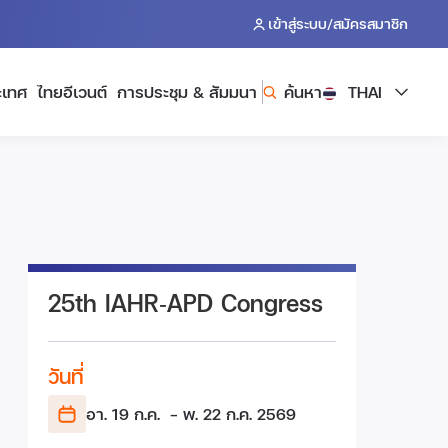
/
เข้าสู่ระบบ
สมัครสมาชิก
ะเทศ
ไทยอีเวนต์
การประชุม & สัมมนา
ค้นหา
THAI
25th IAHR‑APD Congress
วันที่
อา. 19 ก.ค.
- พ. 22 ก.ค.
2569