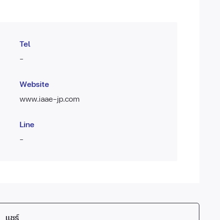
Tel
-
Website
www.iaae-jp.com
Line
-
แชร์