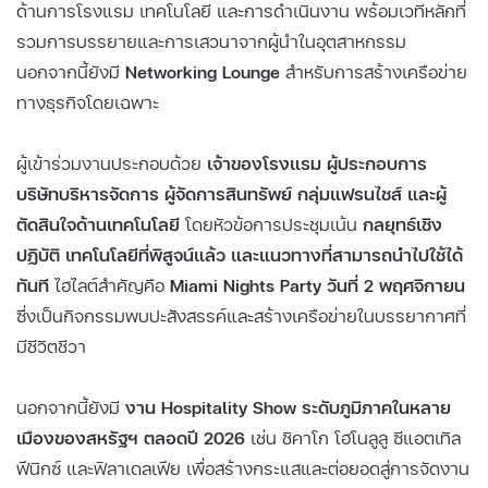
ด้านการโรงแรม เทคโนโลยี และการดำเนินงาน พร้อมเวทีหลักที่
รวมการบรรยายและการเสวนาจากผู้นำในอุตสาหกรรม
นอกจากนี้ยังมี
Networking Lounge
สำหรับการสร้างเครือข่าย
ทางธุรกิจโดยเฉพาะ
ผู้เข้าร่วมงานประกอบด้วย
เจ้าของโรงแรม ผู้ประกอบการ
บริษัทบริหารจัดการ ผู้จัดการสินทรัพย์ กลุ่มแฟรนไชส์ และผู้
ตัดสินใจด้านเทคโนโลยี
โดยหัวข้อการประชุมเน้น
กลยุทธ์เชิง
ปฏิบัติ เทคโนโลยีที่พิสูจน์แล้ว และแนวทางที่สามารถนำไปใช้ได้
ทันที
ไฮไลต์สำคัญคือ
Miami Nights Party วันที่ 2 พฤศจิกายน
ซึ่งเป็นกิจกรรมพบปะสังสรรค์และสร้างเครือข่ายในบรรยากาศที่
มีชีวิตชีวา
นอกจากนี้ยังมี
งาน Hospitality Show ระดับภูมิภาคในหลาย
เมืองของสหรัฐฯ ตลอดปี 2026
เช่น ชิคาโก โฮโนลูลู ซีแอตเทิล
ฟีนิกซ์ และฟิลาเดลเฟีย เพื่อสร้างกระแสและต่อยอดสู่การจัดงาน