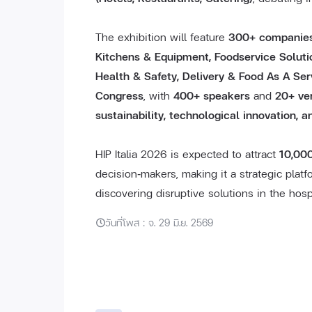
The exhibition will feature
300+ companie
Kitchens & Equipment, Foodservice Solutio
Health & Safety, Delivery & Food As A Ser
Congress
, with
400+ speakers
and
20+ ve
sustainability, technological innovation, 
HIP Italia 2026 is expected to attract
10,000
decision‑makers, making it a strategic plat
discovering disruptive solutions in the hospi
วันที่โพส : จ. 29 มิ.ย. 2569