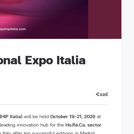
nal Expo Italia
แชร์
HIP Italia)
will be held
October 19–21, 2026
at
s leading innovation hub for the
Ho.Re.Ca. sector
n Italy after ten successful editions in Madrid.