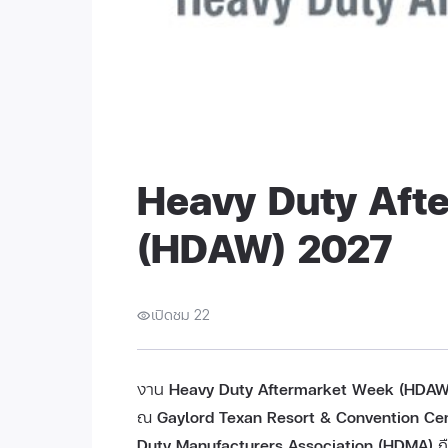
Heavy Duty Aft
(HDAW) 2027
เปิดชม 22
งาน
Heavy Duty Aftermarket Week (HDAW
ณ
Gaylord Texan Resort & Convention Cent
Duty Manufacturers Association (HDMA)
ถื