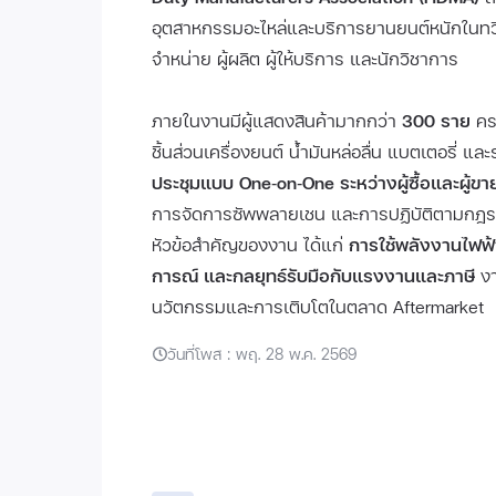
อุตสาหกรรมอะไหล่และบริการยานยนต์หนักในทวีปอ
จำหน่าย ผู้ผลิต ผู้ให้บริการ และนักวิชาการ
ภายในงานมีผู้แสดงสินค้ามากกว่า
300 ราย
ครอ
ชิ้นส่วนเครื่องยนต์ น้ำมันหล่อลื่น แบตเตอรี่ แ
ประชุมแบบ One‑on‑One ระหว่างผู้ซื้อและผู้ขา
การจัดการซัพพลายเชน และการปฏิบัติตามกฎระเ
หัวข้อสำคัญของงาน ได้แก่
การใช้พลังงานไฟฟ้
การณ์ และกลยุทธ์รับมือกับแรงงานและภาษี
งา
นวัตกรรมและการเติบโตในตลาด Aftermarket
วันที่โพส : พฤ. 28 พ.ค. 2569