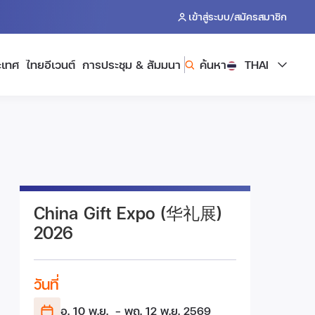
/
เข้าสู่ระบบ
สมัครสมาชิก
ะเทศ
ไทยอีเวนต์
การประชุม & สัมมนา
ค้นหา
THAI
China Gift Expo (华礼展)
2026
วันที่
อ. 10 พ.ย.
- พฤ. 12 พ.ย.
2569