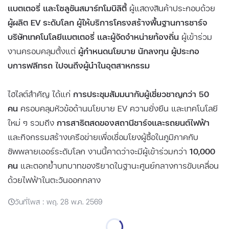
แบตเตอรี่ และโซลูชันสมาร์ทโมบิลิตี้
ผู้แสดงสินค้าประกอบด้วย
ผู้ผลิต EV ระดับโลก ผู้ให้บริการโครงสร้างพื้นฐานการชาร์จ
บริษัทเทคโนโลยีแบตเตอรี่ และผู้จัดจำหน่ายท้องถิ่น
ผู้เข้าร่วม
งานครอบคลุมตั้งแต่
ผู้กำหนดนโยบาย นักลงทุน ผู้ประกอ
บการฟลีทรถ ไปจนถึงผู้นำในอุตสาหกรรม
ไฮไลต์สำคัญ ได้แก่
การประชุมสัมมนากับผู้เชี่ยวชาญกว่า 50
คน
ครอบคลุมหัวข้อด้านนโยบาย EV ความยั่งยืน และเทคโนโลยี
ใหม่ ๆ รวมถึง
การสาธิตสดของสถานีชาร์จและรถยนต์ไฟฟ้า
และกิจกรรมสร้างเครือข่ายเพื่อเชื่อมโยงผู้ซื้อในภูมิภาคกับ
ซัพพลายเออร์ระดับโลก งานนี้คาดว่าจะมีผู้เข้าร่วมกว่า
10,000
คน
และตอกย้ำบทบาทของริยาดในฐานะศูนย์กลางการขับเคลื่อน
ด้วยไฟฟ้าในตะวันออกกลาง
วันที่โพส : พฤ. 28 พ.ค. 2569