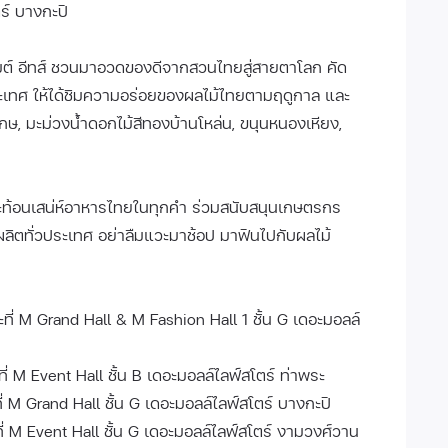
ร์ บางกะปิ
ูร์เมต์ อีทส์ ชวนมาอวดของดีจากสวนไทยสู่สายตาโลก คัด
ระเทศ ให้ได้ชิมความอร่อยของผลไม้ไทยตามฤดูกาล และ
เกษ, มะม่วงน้ำดอกไม้สีทองบ้านโหล่น, ขนุนหนองเหียง,
่สะท้อนเสน่ห์อาหารไทยในทุกคำ ร่วมสนับสนุนเกษตรกร
ผลิตทั่วประเทศ อย่าลืมแวะมาช้อป มาฟินไปกับผลไม้
าะที่ M Grand Hall & M Fashion Hall 1 ชั้น G เดอะมอลล์
ะที่ M Event Hall ชั้น B เดอะมอลล์ไลฟ์สโตร์ ท่าพระ
ะที่ M Grand Hall ชั้น G เดอะมอลล์ไลฟ์สโตร์ บางกะปิ
าะที่ M Event Hall ชั้น G เดอะมอลล์ไลฟ์สโตร์ งามวงศ์วาน