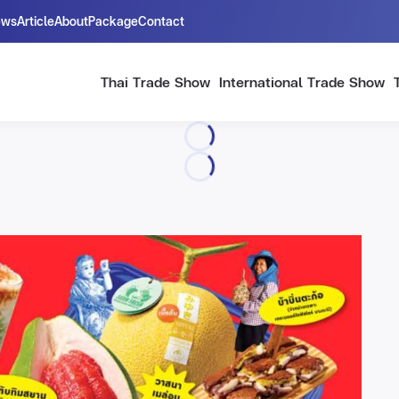
ews
Article
About
Package
Contact
Thai Trade Show
International Trade Show