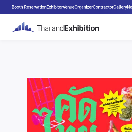
Booth Reservation
Exhibitor
Venue
Organizer
Contractor
Gallery
N