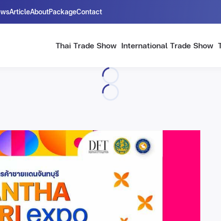
ews
Article
About
Package
Contact
Thai Trade Show
International Trade Show