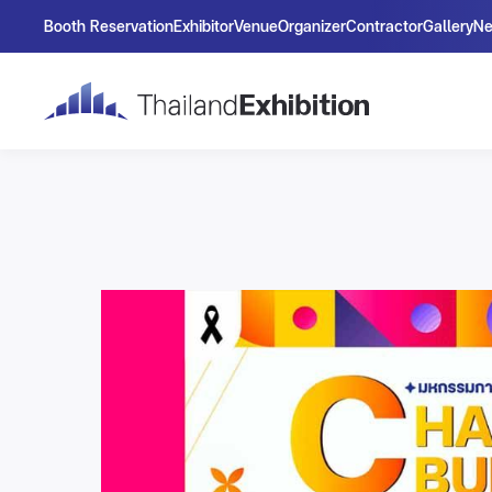
Booth Reservation
Exhibitor
Venue
Organizer
Contractor
Gallery
N