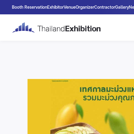
Booth Reservation
Exhibitor
Venue
Organizer
Contractor
Gallery
N