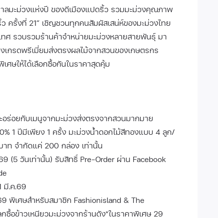
าลมะม่วงแห่งปี ของดีเมืองแปดริ้ว รวมมะม่วงคุณภาพ
ครั้งที่ 21” เชิญชวนทุกคนสัมผัสเสน่ห์ของมะม่วงไทย
ประเทศ รวบรวมร้านค้าจำหน่ายมะม่วงหลายสายพันธุ์ มา
่วงเกรดพรีเมี่ยมส่งตรงผลไม้จากสวนของเกษตรกร
เศษให้ได้เลือกซื้อกันในราคาสุดคุ้ม
และอร่อยกับเมนูจากมะม่วงส่งตรงจากสวนมากมาย
 1 ปีมีเพียง 1 ครั้ง มะม่วงน้ำดอกไม้สีทองแบบ 4 ลูก/
ท จำกัดแค่ 200 กล่อง เท่านั้น
.69 (5 วันเท่านั้น) รับสิทธิ์ Pre-Order ผ่าน Facebook
de
 1 มี.ค.69
69 พิเศษสำหรับสมาชิก Fashionisland & The
กซื้อข้าวเหนียวมะม่วงจากร้านดัง*ในราคาพิเศษ 29