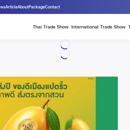
ews
Article
About
Package
Contact
Thai Trade Show
International Trade Show