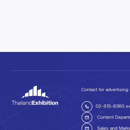
Contact for advertising
02-815-8360
e
Content Depart
Sales and Mark