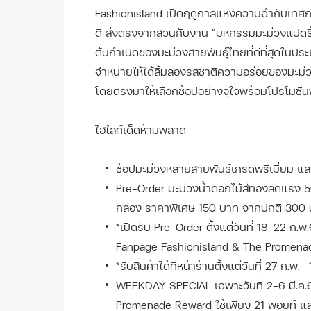
Fashionisland เปิดฤดูกาลแห่งความฉ่ำกับเทศก
ดี ส่งตรงจากสวนกับงาน “มหกรรมมะม่วงแปดริ้ว 
ต้นกำเนิดของมะม่วงสายพันธุ์ไทยที่ดีที่สุดใน
จำหน่ายให้ได้ลิ้มลองรสชาติความอร่อยของมะม
โดยตรงมาให้เลือกช้อปอย่างจุใจพร้อมโปรโมชั่นพิ
ไฮไลท์เด็ดห้ามพลาด
ช้อปมะม่วงหลายสายพันธุ์เกรดพรีเมี่ยม 
Pre-Order มะม่วงน้ำดอกไม้สีทองลดแรง 50%
กล่อง ราคาพิเศษ 150 บาท จากปกติ 300 บา
*เปิดรับ Pre-Order ตั้งแต่วันที่ 18-22 ก.พ
Fanpage Fashionisland & The Promena
*รับสินค้าได้ที่หน้าร้านตั้งแต่วันที่ 27 ก.พ.-
WEEKDAY SPECIAL เฉพาะวันที่ 2-6 มี.ค.
Promenade Reward ใช้เพียง 21 พอยท์ แล