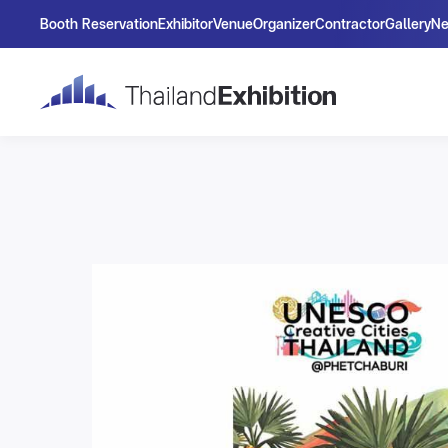
Booth Reservation
Exhibitor
Venue
Organizer
Contractor
Gallery
N