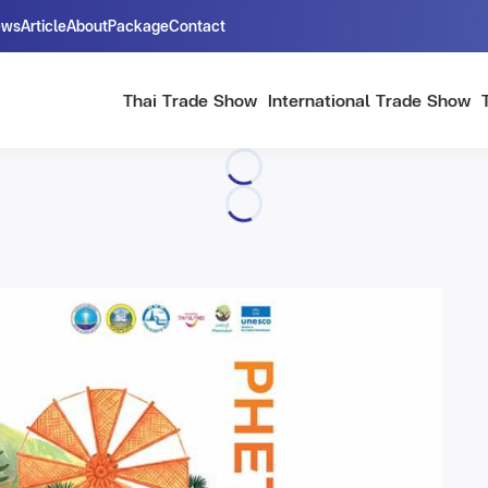
ews
Article
About
Package
Contact
Thai Trade Show
International Trade Show