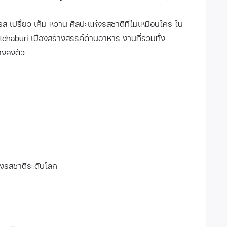
ส เปรี้ยว เค็ม หวาน ศิลปะแห่งรสชาติที่ไม่เหมือนใคร ใน
chaburi เมืองสร้างสรรค์ด้านอาหาร งานที่รวมทั้ง
างลงตัว
่งรสชาติระดับโลก