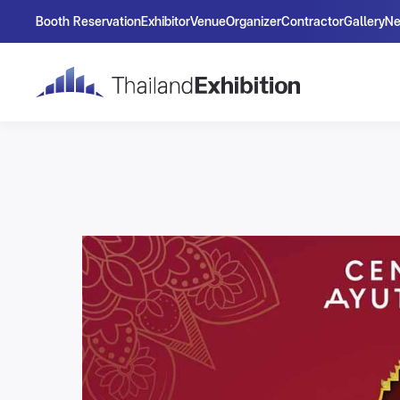
Booth Reservation
Exhibitor
Venue
Organizer
Contractor
Gallery
N