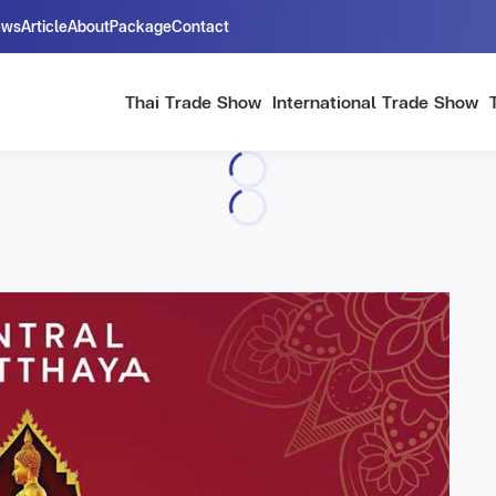
ews
Article
About
Package
Contact
Thai Trade Show
International Trade Show