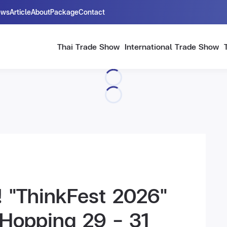
ews
Article
About
Package
Contact
Thai Trade Show
International Trade Show
์! "ThinkFest 2026"
 Hopping 29 - 31