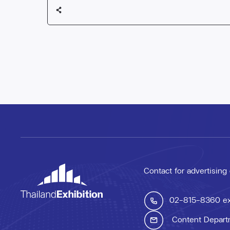
Contact for advertising
02-815-8360
e
Content Depart