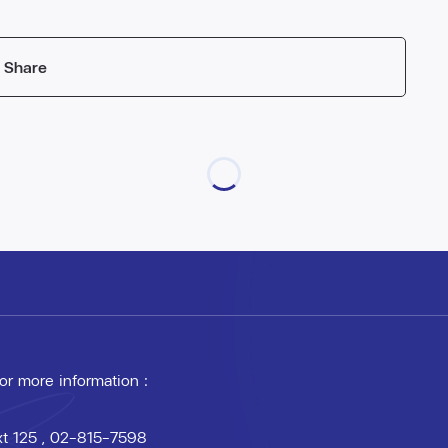
Share
 or more information :
xt 125
, 02-815-7598