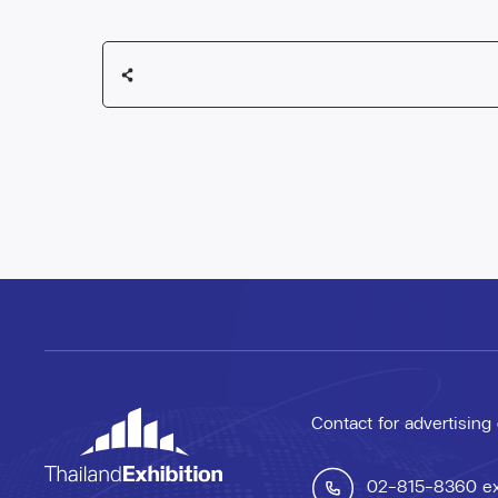
Contact for advertising
02-815-8360
e