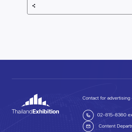
Contact for advertising
02-815-8360
e
Content Depart