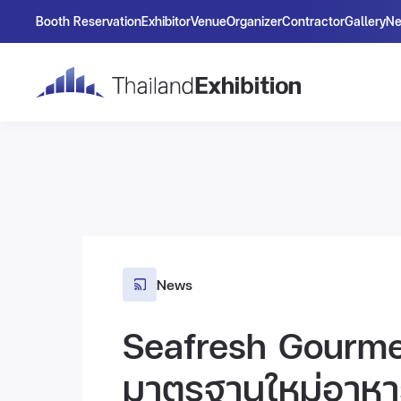
Booth Reservation
Exhibitor
Venue
Organizer
Contractor
Gallery
N
News
Seafresh Gourmet
มาตรฐานใหม่อาหาร