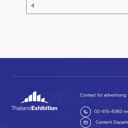
Contact for advertising
02-815-8360
e
Content Depart