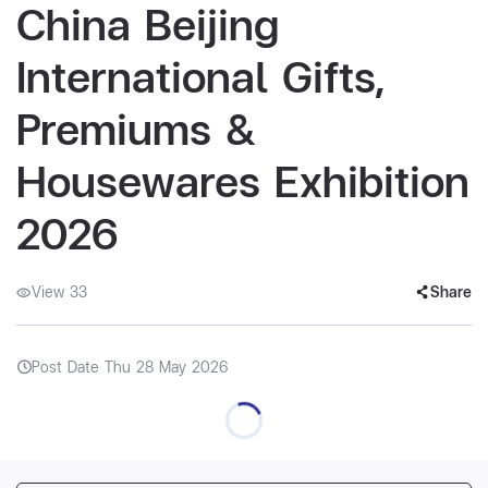
China Beijing
International Gifts,
Premiums &
Housewares Exhibition
2026
View 33
Share
Post Date Thu 28 May 2026