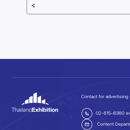
Contact for advertising
02-815-8360
e
Content Depart