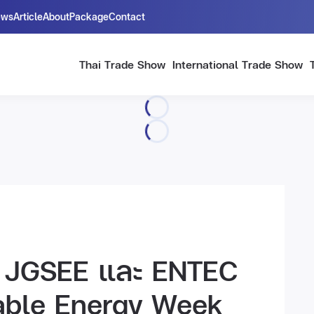
ews
Article
About
Package
Contact
Thai Trade Show
International Trade Show
ือ JGSEE และ ENTEC
nable Energy Week