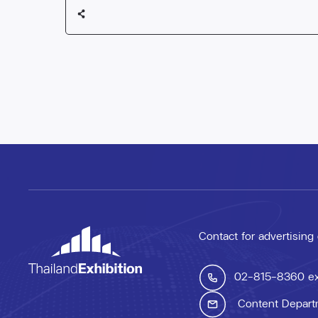
Contact for advertising
02-815-8360
e
Content Depart