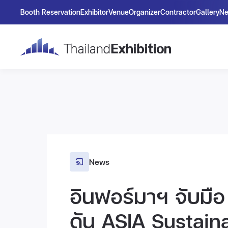
Booth Reservation
Exhibitor
Venue
Organizer
Contractor
Gallery
N
News
อินฟอร์มาฯ จับม
ดัน ASIA Sustai