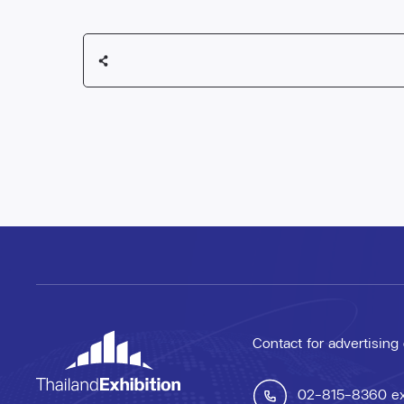
Contact for advertising
02-815-8360
e