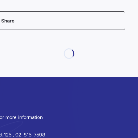
Share
 or more information :
xt 125
, 02-815-7598