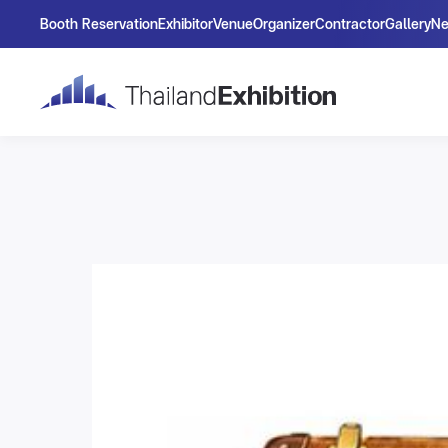
Booth Reservation
Exhibitor
Venue
Organizer
Contractor
Gallery
N