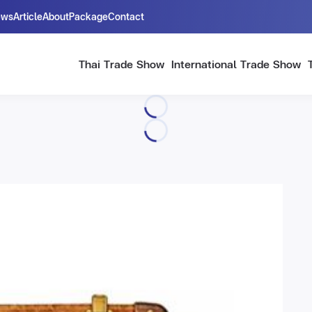
ews
Article
About
Package
Contact
Thai Trade Show
International Trade Show