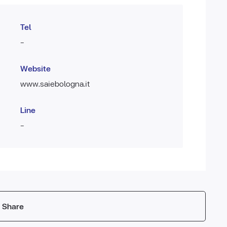
Tel
-
Website
www.saiebologna.it
Line
-
Share