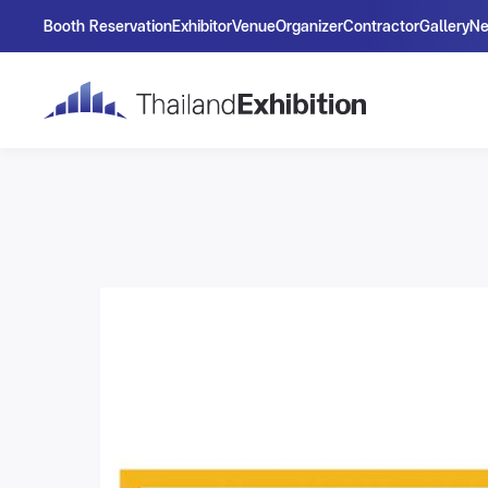
Booth Reservation
Exhibitor
Venue
Organizer
Contractor
Gallery
N