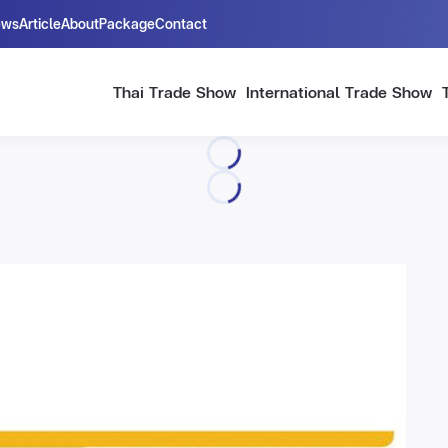
ews
Article
About
Package
Contact
Thai Trade Show
International Trade Show