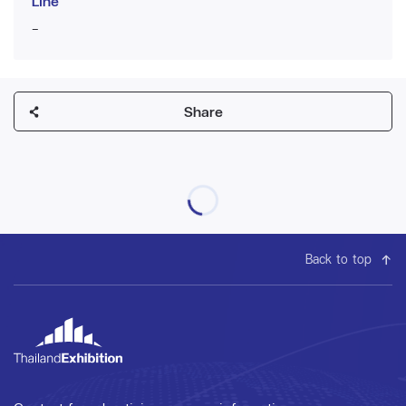
Line
-
Share
Back to top