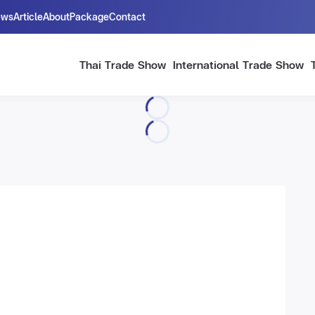
ews
Article
About
Package
Contact
Thai Trade Show
International Trade Show