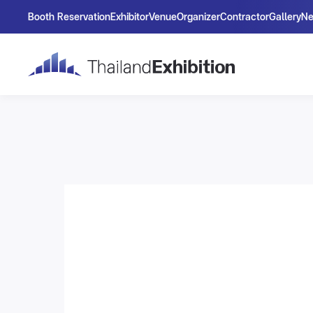
Booth Reservation
Exhibitor
Venue
Organizer
Contractor
Gallery
N