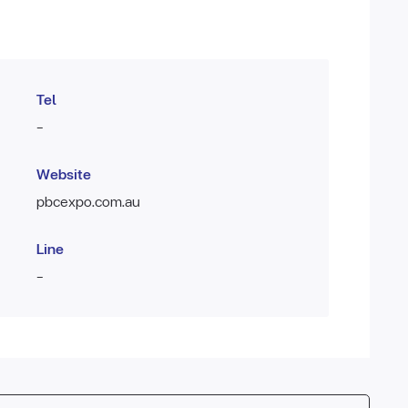
Tel
-
Website
pbcexpo.com.au
Line
-