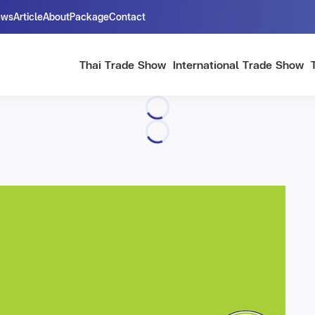
ews
Article
About
Package
Contact
Thai Trade Show
International Trade Show