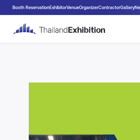
Booth Reservation
Exhibitor
Venue
Organizer
Contractor
Gallery
N