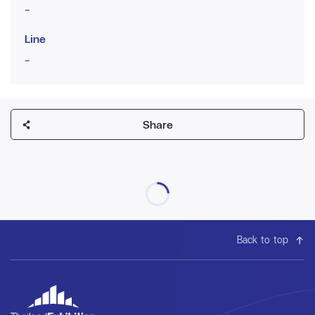
-
Line
-
Share
Back to top