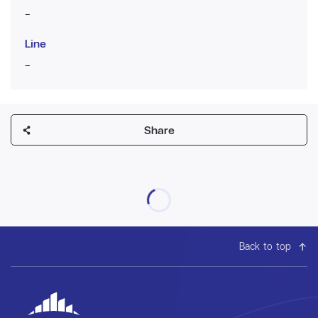
-
Line
-
Share
Back to top