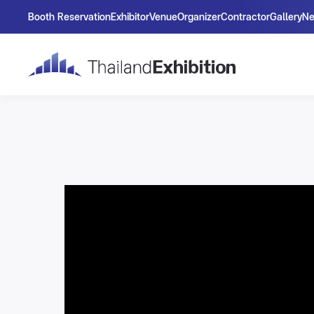
Booth Reservation
Exhibitor
Venue
Organizer
Contractor
Gallery
N