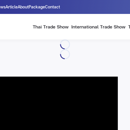
ews
Article
About
Package
Contact
Thai Trade Show
International Trade Show