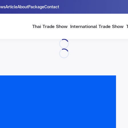
ews
Article
About
Package
Contact
Thai Trade Show
International Trade Show