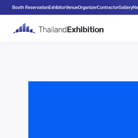
Booth Reservation
Exhibitor
Venue
Organizer
Contractor
Gallery
N