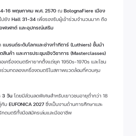
14–16 พฤษภาคม พ.ศ. 2570
ณ
BolognaFiere เมือง
นไปยัง
Hall 31–34
เพื่อรองรับผู้เข้าร่วมจำนวนมาก ถือ
 เอฟเฟกต์ และอุปกรณ์เสริม
าก
แบรนด์ระดับโลกและช่างทำกีตาร์ (Luthiers) ชั้นนำ
สินค้า และการประชุมเชิงวิชาการ (Masterclasses)
นอเครื่องดนตรีหายากตั้งแต่ยุค 1950s–1970s และโซน
้เข้าร่วมทดลองเครื่องดนตรีในสภาพแวดล้อมที่ควบคุม
 3 วัน
โดยมีส่วนลดพิเศษสำหรับเยาวชนอายุต่ำกว่า 18
ู่กับ
EUFONICA 2027
ซึ่งเป็นงานด้านการศึกษาและ
กดนตรีทั้งมือสมัครเล่นและมืออาชีพ