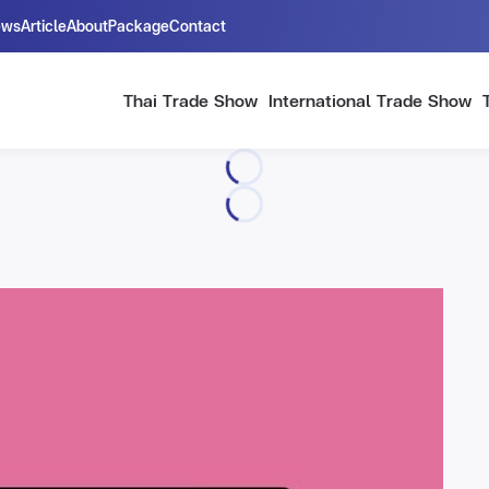
ews
Article
About
Package
Contact
Thai Trade Show
International Trade Show