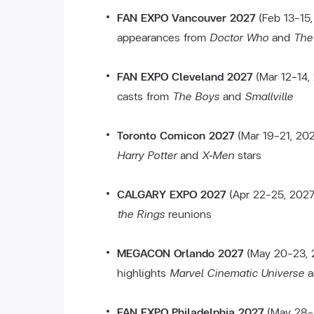
FAN EXPO Vancouver 2027
(Feb 13–15,
appearances from
Doctor Who
and
The
FAN EXPO Cleveland 2027
(Mar 12–14,
casts from
The Boys
and
Smallville
Toronto Comicon 2027
(Mar 19–21, 202
Harry Potter
and
X‑Men
stars
CALGARY EXPO 2027
(Apr 22–25, 202
the Rings
reunions
MEGACON Orlando 2027
(May 20–23, 
highlights
Marvel Cinematic Universe
a
FAN EXPO Philadelphia 2027
(May 28–3