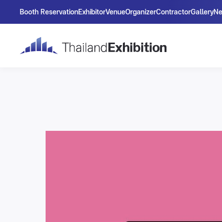
Booth Reservation
Exhibitor
Venue
Organizer
Contractor
Gallery
N