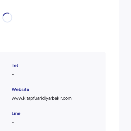
Tel
-
Website
www.kitapfuaridiyarbakir.com
Line
-