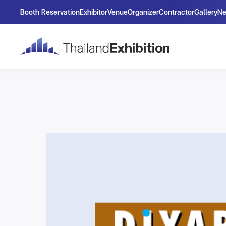
Booth Reservation
Exhibitor
Venue
Organizer
Contractor
Gallery
N