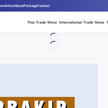
ews
Article
About
Package
Contact
Thai Trade Show
International Trade Show