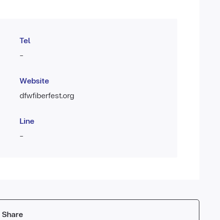
Tel
-
Website
dfwfiberfest.org
Line
-
Share