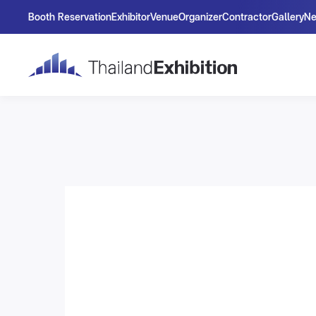
Booth Reservation
Exhibitor
Venue
Organizer
Contractor
Gallery
N