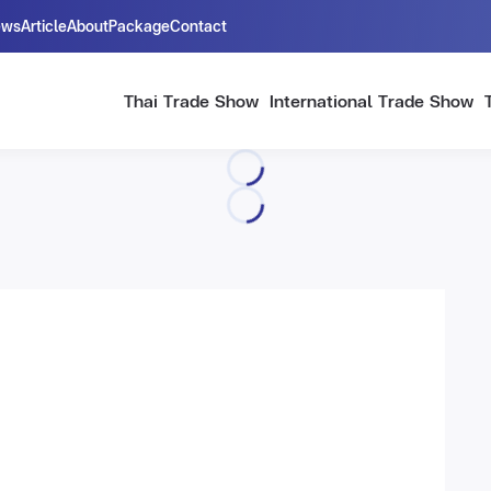
ews
Article
About
Package
Contact
Thai Trade Show
International Trade Show