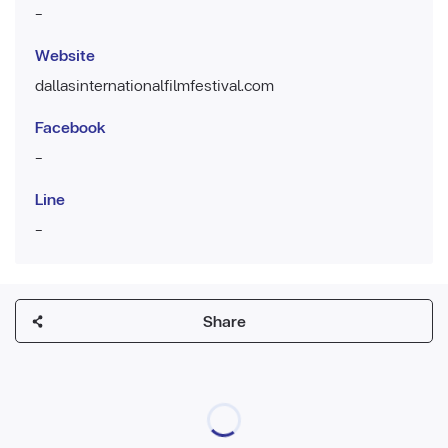
-
Website
dallasinternationalfilmfestival.com
Facebook
-
Line
-
Share