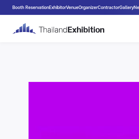
Booth Reservation
Exhibitor
Venue
Organizer
Contractor
Gallery
N