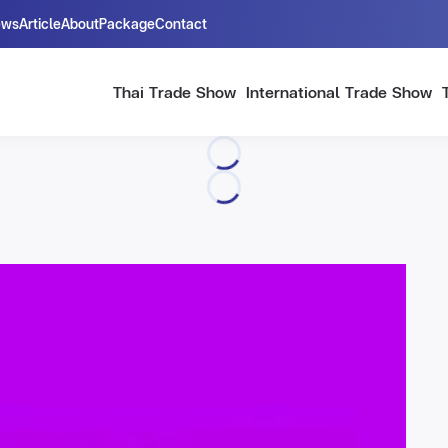
ews
Article
About
Package
Contact
Thai Trade Show
International Trade Show