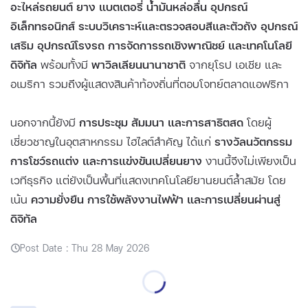
อะไหล่รถยนต์ ยาง แบตเตอรี่ น้ำมันหล่อลื่น อุปกรณ์
อิเล็กทรอนิกส์ ระบบวิเคราะห์และตรวจสอบสีและตัวถัง อุปกรณ์
เสริม อุปกรณ์โรงรถ การจัดการรถเชิงพาณิชย์ และเทคโนโลยี
ดิจิทัล
พร้อมทั้งมี
พาวิลเลียนนานาชาติ
จากยุโรป เอเชีย และ
อเมริกา รวมถึงผู้แสดงสินค้าท้องถิ่นที่ตอบโจทย์ตลาดแอฟริกา
นอกจากนี้ยังมี
การประชุม สัมมนา และการสาธิตสด
โดยผู้
เชี่ยวชาญในอุตสาหกรรม ไฮไลต์สำคัญ ได้แก่
รางวัลนวัตกรรม
การโชว์รถแต่ง และการแข่งขันเปลี่ยนยาง
งานนี้จึงไม่เพียงเป็น
เวทีธุรกิจ แต่ยังเป็นพื้นที่แสดงเทคโนโลยียานยนต์ล้ำสมัย โดย
เน้น
ความยั่งยืน การใช้พลังงานไฟฟ้า และการเปลี่ยนผ่านสู่
ดิจิทัล
Post Date : Thu 28 May 2026