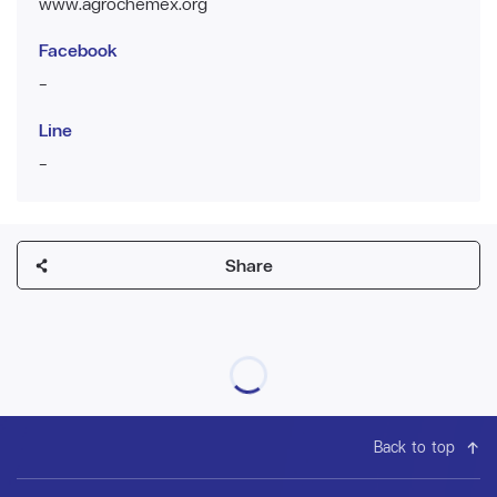
www.agrochemex.org
Facebook
-
Line
-
Share
Back to top