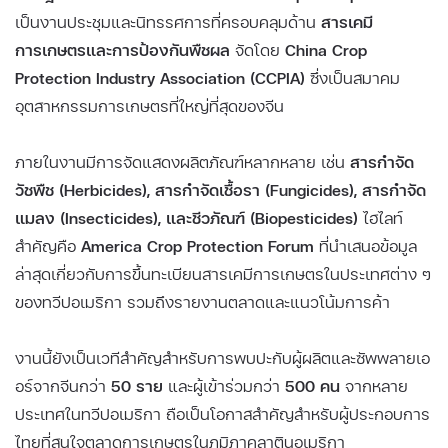
เป็นงานประชุมและนิทรรศการที่ครอบคลุมด้าน
สารเคมี
การเกษตรและการป้องกันพืชผล
จัดโดย
China Crop
Protection Industry Association (CCPIA)
ซึ่งเป็นสมาคม
อุตสาหกรรมการเกษตรที่ใหญ่ที่สุดของจีน
ภายในงานมีการจัดแสดงผลิตภัณฑ์หลากหลาย เช่น
สารกำจัด
วัชพืช (Herbicides), สารกำจัดเชื้อรา (Fungicides), สารกำจัด
แมลง (Insecticides), และชีวภัณฑ์ (Biopesticides)
ไฮไลท์
สำคัญคือ
America Crop Protection Forum
ที่นำเสนอข้อมูล
ล่าสุดเกี่ยวกับการขึ้นทะเบียนสารเคมีการเกษตรในประเทศต่าง ๆ
ของทวีปอเมริกา รวมถึงรายงานตลาดและแนวโน้มการค้า
งานนี้ยังเป็นเวทีสำคัญสำหรับการพบปะกับผู้ผลิตและซัพพลายเอ
อร์จากจีนกว่า
50 ราย
และผู้เข้าร่วมกว่า
500 คน
จากหลาย
ประเทศในทวีปอเมริกา ถือเป็นโอกาสสำคัญสำหรับผู้ประกอบการ
ไทยที่สนใจตลาดการเกษตรในภูมิภาคลาตินอเมริกา