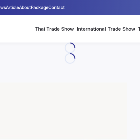
ews
Article
About
Package
Contact
Thai Trade Show
International Trade Show