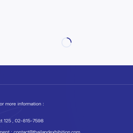
 or more information :
xt 125
, 02-815-7598
ment :
contact@thailandexhibition.com