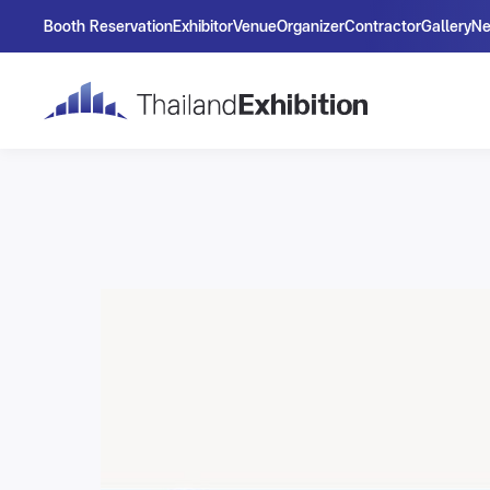
Booth Reservation
Exhibitor
Venue
Organizer
Contractor
Gallery
N