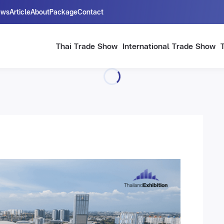
ews
Article
About
Package
Contact
Thai Trade Show
International Trade Show