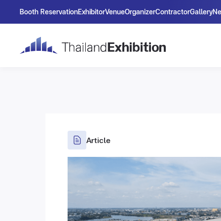
Booth Reservation
Exhibitor
Venue
Organizer
Contractor
Gallery
N
Article