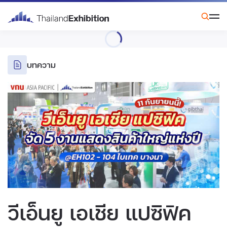
บทความ
วีเอ็นยู เอเชีย แปซิฟิค